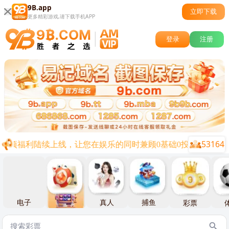
9B.app
立即下载
更多精彩游戏,请下载手机APP
登录
注册
53164
各项福利陆续上线，让您在娱乐的同时兼顾0基础0投资的创业起点
电子
棋牌
真人
捕鱼
彩票
体