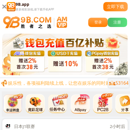
9B.app
立即下载
更多精彩游戏,请下载手机APP
登录
注册
53164
验与娱乐性，各项福利陆续上线，让您在娱乐的同时兼顾0基础0投
关闭
时后
日本J1联赛
2小时后